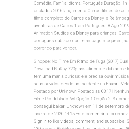
Comédia, Família Idioma: Português Duração: 1h
dublados 2016 lançamento Carros filmes de an
filme completo do Carros da Disney, e Relâm
aventuras de Carros 1 em Portugues. 8 Ago 2019
Animation Studios da Disney para crianças, Carr
portugues dublado con relampago mcqueen jacks
correndo para vencer.
Sinopse: No Filme Em Ritmo de Fuga (2017) Dual 
Download BluRay 720p assistir online dublado e 
tem uma mania curiosa: ele precisa ouvir músic
seus ouvidos desde um acidente na Baixar - Velo
Postado por Unknown Postado as 08:17 | Nenhum 
Filme Rio dublado AVI Opção 1 Opção 2. 3 come
consegui baixar! Unknown em 11 de setembro de
janeiro de 2020 14:15 Este comentário foi remov
Sign in to like videos, comment, and subscrib
130 videos; 85,655 views; Last updated on Jan 28