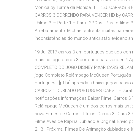
Mônica by Turma da Mônica. 1:11:50. CARROS
CARROS 3 CORRENDO PARA VENCER HD by CARROS
| Filme 3: – Parte 1 – Parte 2 *Obs.: Para o filme
Arrebatamento: Michael enfrenta muitas barreir
inconsistências do mundo anticristão evidenciam 
19 Jul 2017 carros 3 em portugues dublado con
mais no jogo carros 3 correndo para vencer.
COMPLETO DO JOGO DISNEY PIXAR CARS RELAMPA
jogo Completo Relâmpago McQueen Português Fil
portugues - [pt br] aprenda a baixar jogos p
CARROS 1 DUBLADO PORTUGUES CARS 1 - Duration:
notificações Informações Baixar Filme: Carros 3 T
Relâmpago McQueen é um dos carros mais antigos
nova Filmes de Carros. Títulos: Carros 3 | Cars 3
Filme Aves de Rapina Dublado e Original. Envio po
2 · 3 · Próxima. Filmes De Animação dublados e