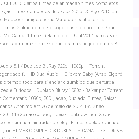
 7 Out 2016 Carros filmes de animação filmes completos
imação filmes completos dublados 2016 25 Ago 2015 Um
pago McQueen amigos como Mate companheiro nas
 Carros 2 filme completo Jogo, baseado no filme Pixar
os 2 e Carros 1 filme. Relâmpago 19 Jul 2017 carros 3 em
on storm cruz ramirez e muitos mais no jogo carros 3
Áudio 5.1 / Dublado BluRay 720p | 1080p – Torrent
legendado full HD Dual Áudio — O jovem Baby (Ansel Elgort)
as o tempo todo para silenciar o zumbido que perturba
zes e Furiosos 1 Dublado Bluray 1080p - Baixar por Torrent
Comentario 1080p, 2001, acao, Dublado, Filmes, Baixar
ntários Anônimo em 26 de maio de 2014 18:52 não
 2018 18:25 nao consegui baixar. Unknown em 25 de
ido por um administrador do blog. Filmes dublado variado.
e. Sign in FILMES COMPLETOS DUBLADOS CANAL TEST DRIVE;
, Cine Gibi 1 "O Filme" (FILME COMPLETO) | Turma da