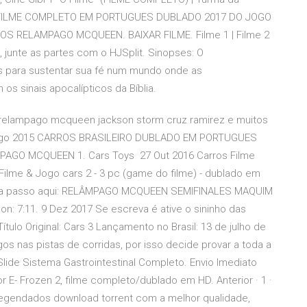
 3 FILME COMPLETO EM PORTUGUES DUBLADO 2017 DO JOGO
 RELAMPAGO MCQUEEN. BAIXAR FILME. Filme 1 | Filme 2
 3, junte as partes com o HJSplit. Sinopses: O
as para sustentar sua fé num mundo onde as
os sinais apocalípticos da Bíblia.
 relampago mcqueen jackson storm cruz ramirez e muitos
 4 Ago 2015 CARROS BRASILEIRO DUBLADO EM PORTUGUES
GO MCQUEEN 1. Cars Toys 27 Out 2016 Carros Filme
me & Jogo cars 2 - 3 pc (game do filme) - dublado em
asso a passo aqui: RELÂMPAGO MCQUEEN SEMIFINALES MAQUIM
 7:11. 9 Dez 2017 Se escreva é ative o sininho das
ítulo Original: Cars 3 Lançamento no Brasil: 13 de julho de
 nas pistas de corridas, por isso decide provar a toda a
 Slide Sistema Gastrointestinal Completo. Envio Imediato
r E- Frozen 2, filme completo/dublado em HD. Anterior · 1 ·
 legendados download torrent com a melhor qualidade,