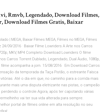
 Avi, Rmvb, Legendado, Download Filmes,
r, Download Filmes Gratis, Baixar
ublado | MEGA, Baixar Filmes MEGA, Filmes no MEGA, Filmes
 24/09/2016 · Baixar Filme Lowriders A Arte nos Carros
 720p, MKV, MP4 Completo Download Lowriders O filme
 nos Carros Torrent Dublado, Legendado, Dual Áudio, 1080p,
filme acompanha a jorn. 15/08/2016 · Em Download Carros
Sensação da temporada da Taça Pistão, o estreante Faísca
vitórias. Até o dia em que, no caminho para a corrida mais
Durante mais uma disputa eletrizante nas pistas, o campeão
erdendo o controle.Agora, após ter capotando várias
ermelhinho vai ter sua vida alterada para sempre.
melhor portal de filmes online em alta resolução no seu
fira!