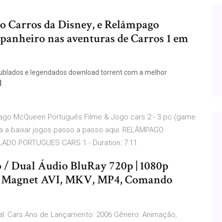
o Carros da Disney, e Relâmpago
nheiro nas aventuras de Carros 1 em
o dublados e legendados download torrent com a melhor
ago McQueen Português Filme & Jogo cars 2 - 3 pc (game
nda a baixar jogos passo a passo aqui: RELÂMPAGO
O PORTUGUES CARS 1 - Duration: 7:11.
/ Dual Áudio BluRay 720p | 1080p
ar Magnet AVI, MKV, MP4, Comando
inal: Cars Ano de Lançamento: 2006 Gênero: Animação,