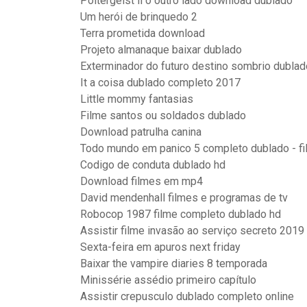
Poltergeist ii o outro lado download dublado
Um herói de brinquedo 2
Terra prometida download
Projeto almanaque baixar dublado
Exterminador do futuro destino sombrio dubla
It a coisa dublado completo 2017
Little mommy fantasias
Filme santos ou soldados dublado
Download patrulha canina
Todo mundo em panico 5 completo dublado - f
Codigo de conduta dublado hd
Download filmes em mp4
David mendenhall filmes e programas de tv
Robocop 1987 filme completo dublado hd
Assistir filme invasão ao serviço secreto 2019
Sexta-feira em apuros next friday
Baixar the vampire diaries 8 temporada
Minissérie assédio primeiro capítulo
Assistir crepusculo dublado completo online