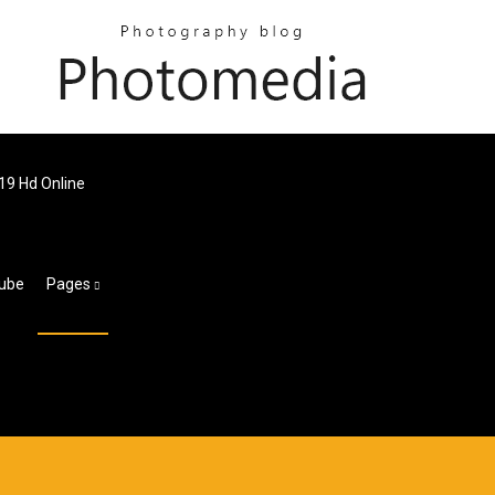
19 Hd Online
tube
Pages