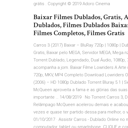
grátis . Copyright © 2019 Adoro Cinema
Baixar Filmes Dublados, Gratis,
Dublados, Filmes Dublados Baixa
Filmes Completos, Filmes Gratis
Carros 3 (2017) Baixar – BluRay 720p | 1080p | D
Gratis, Baixar pelo MEGA, Servidor MEGA, Mega.nz
Torrent Dublado, Legendado, Dual Áudio, 1080p,
acompanha a jorn. Baixar Filme Lowriders A Arte
720p, MKV, MP4 Completo Download Lowriders O 
(2006) – HD 1080p Dublado Torrent Bluray 5.1 | 
McQueen aproveita a fama e as glórias das suas 
importante … 14/08/2019 · No Torrent Carros 3, 
Relâmpago McQueen acelerou demais e acabou p
vezes e quase ter partido dessa para melhor, o v
01/10/2017 · Assistir Carros - Dublado Online no 
computador, tablet ou smartphone. CLIQUE e con