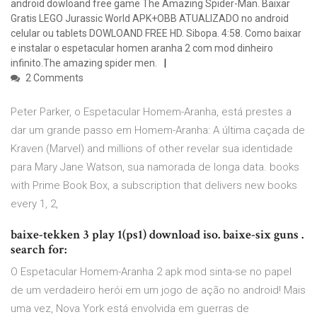
android dowloand free game The Amazing Spider-Man. Baixar
Gratis LEGO Jurassic World APK+OBB ATUALIZADO no android
celular ou tablets DOWLOAND FREE HD. Sibopa. 4:58. Como baixar
e instalar o espetacular homen aranha 2 com mod dinheiro
infinito.The amazing spider men.
2 Comments
Peter Parker, o Espetacular Homem-Aranha, está prestes a
dar um grande passo em Homem-Aranha: A última caçada de
Kraven (Marvel) and millions of other revelar sua identidade
para Mary Jane Watson, sua namorada de longa data. books
with Prime Book Box, a subscription that delivers new books
every 1, 2,
baixe-tekken 3 play 1(ps1) download iso. baixe-six guns .
search for:
O Espetacular Homem-Aranha 2 apk mod sinta-se no papel
de um verdadeiro herói em um jogo de ação no android! Mais
uma vez, Nova York está envolvida em guerras de