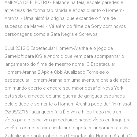
AMEAÇA DE ELECTRO • Balance na teia, escale paredes e
atire teias de forma tão rápida e eficaz quanto o Homem-
Aranha. • Uma história original que expande o filme de
sucesso da Marvel. • Vá além do filme da Sony com novos
personagens como a Gata Negra e Screwball.
6 Jul 2012 O Espetacular Homem-Aranha é o jogo da
Gameloft para iOS e Android que vem para acompanhar o
lançamento do filme de mesmo nome O Espetacular
Homem-Aranha 2 Apk + Obb Atualizado Torne-se o
espetacular Homem-Aranha em uma aventura cheia de ação
em mundo aberto e encare seu maior desafio! Nova York
está sob a ameaça de uma guerra de gangues espalhada
pela cidade e somente o Homem-Aranha pode dar fim nisso!
09/08/2016 · aqui quem fala É o vm e hj eu trago mais um
vÍdeo para o canal vm gamedroid,e nesse vÍdeo eu trago pra
vocÊs a como baixar e instalar o espetacular homem aranha
2 atualizado / apk + obb / ,os O Espetacular Homem-Aranha 2