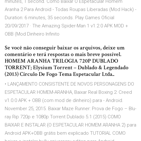
minutes, 1 second. Como Baixar O Espetacular Homem
Aranha 2 Para Android - Todas Roupas Liberadas (Mod Hack) -
Duration: 6 minutes, 35 seconds. Play Games Oficial
20/09/2017 · The Amazing Spider-Man 1 v1.2.0 APK MOD +
OBB (Mod Dinheiro Infinito
Se você não conseguir baixar os arquivos, deixe um
comentário e terá respostas o mais breve possível.
HOMEM ARANHA TRILOGIA 720P DUBLADO
TORRENT; Elysium Torrent – Dublado & Legendado
(2013) Círculo De Fogo Tema Espetacular Ltda..
• LANÇAMENTO CONSISTENTE DE NOVOS PERSONAGENS DO
ESPETACULAR HOMEM-ARANHA, Baixar Real Boxing 2: Creed
v1.0.0 APK + OBB (com mod de dinheiro) para - Android.
November 25, 2015. Baixar Maze Runner: Prova de Fogo – Blu-
ray Rip 720p e 1080p Torrent Dublado 5.1 (2015) COMO
BAIXAR E INSTALAR {O ESPETACULAR HOMEM ARANHA 2) para
Android APK+OBB grátis ️bem explicado TUTORIAL COMO