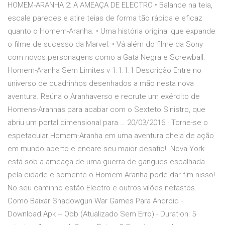
HOMEM-ARANHA 2: A AMEAÇA DE ELECTRO • Balance na teia,
escale paredes e atire teias de forma tão rápida e eficaz
quanto o Homem-Aranha. • Uma história original que expande
o filme de sucesso da Marvel. • Vá além do filme da Sony
com novos personagens como a Gata Negra e Screwball.
Homem-Aranha Sem Limites v 1.1.1.1 Descrição Entre no
universo de quadrinhos desenhados a mão nesta nova
aventura. Reúna o Aranhaverso e recrute um exército de
Homens-Aranhas para acabar com o Sexteto Sinistro, que
abriu um portal dimensional para … 20/03/2016 · Torne-se o
espetacular Homem-Aranha em uma aventura cheia de ação
em mundo aberto e encare seu maior desafio!. Nova York
está sob a ameaça de uma guerra de gangues espalhada
pela cidade e somente o Homem-Aranha pode dar fim nisso!
No seu caminho estão Electro e outros vilões nefastos.
Como Baixar Shadowgun War Games Para Android -
Download Apk + Obb (Atualizado Sem Erro) - Duration: 5