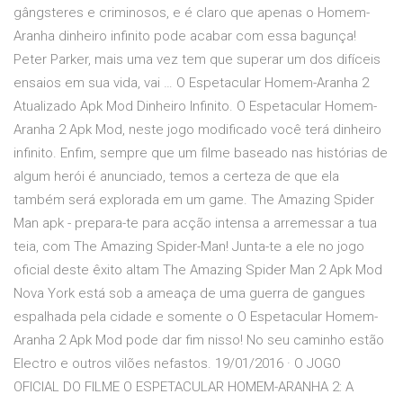
gângsteres e criminosos, e é claro que apenas o Homem-
Aranha dinheiro infinito pode acabar com essa bagunça!
Peter Parker, mais uma vez tem que superar um dos difíceis
ensaios em sua vida, vai … O Espetacular Homem-Aranha 2
Atualizado Apk Mod Dinheiro Infinito. O Espetacular Homem-
Aranha 2 Apk Mod, neste jogo modificado você terá dinheiro
infinito. Enfim, sempre que um filme baseado nas histórias de
algum herói é anunciado, temos a certeza de que ela
também será explorada em um game. The Amazing Spider
Man apk - prepara-te para acção intensa a arremessar a tua
teia, com The Amazing Spider-Man! Junta-te a ele no jogo
oficial deste êxito altam The Amazing Spider Man 2 Apk Mod
Nova York está sob a ameaça de uma guerra de gangues
espalhada pela cidade e somente o O Espetacular Homem-
Aranha 2 Apk Mod pode dar fim nisso! No seu caminho estão
Electro e outros vilões nefastos. 19/01/2016 · O JOGO
OFICIAL DO FILME O ESPETACULAR HOMEM-ARANHA 2: A