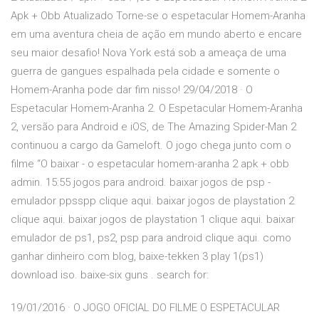
Apk + Obb Atualizado Torne-se o espetacular Homem-Aranha
em uma aventura cheia de ação em mundo aberto e encare
seu maior desafio! Nova York está sob a ameaça de uma
guerra de gangues espalhada pela cidade e somente o
Homem-Aranha pode dar fim nisso! 29/04/2018 · O
Espetacular Homem-Aranha 2. O Espetacular Homem-Aranha
2, versão para Android e iOS, de The Amazing Spider-Man 2
continuou a cargo da Gameloft. O jogo chega junto com o
filme “O baixar - o espetacular homem-aranha 2 apk + obb
admin. 15:55 jogos para android. baixar jogos de psp -
emulador ppsspp clique aqui. baixar jogos de playstation 2
clique aqui. baixar jogos de playstation 1 clique aqui. baixar
emulador de ps1, ps2, psp para android clique aqui. como
ganhar dinheiro com blog, baixe-tekken 3 play 1(ps1)
download iso. baixe-six guns . search for:
19/01/2016 · O JOGO OFICIAL DO FILME O ESPETACULAR