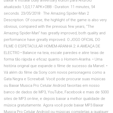
baixar e instalar bully aniversary editon para Android
atualizado 1,0,0,17 APK+OBB - Duration: 11 minutes, 54
seconds. 23/05/2018 · The Amazing Spider-Man 2
Description. Of course, the highlight of the game is also very
obvious, compared with the previous few years, "The
Amazing Spider-Man" has greatly improved, both quality and
performance have greatly improved. O JOGO OFICIAL DO
FILME O ESPETACULAR HOMEM-ARANHA 2: A AMEAÇA DE
ELECTRO • Balance na teia, escale paredes e atire teias de
forma tão rápida e eficaz quanto o Homem-Aranha. • Uma
história original que expande o filme de sucesso da Marvel. •
Vá além do filme da Sony com novos personagens como a
Gata Negra e Screwball. Você pode procurar suas músicas
ou Baixar Musica Pro Celular Android favoritas em nosso
banco de dados de MP3, YouTube, Facebook e mais de 5000
sites de MP3 on-line, e depois baixar a melhor qualidade de
música gratuitamente. Agora você pode baixar MP3 Baixar
Musica Pro Celular Android ou músicas completas a qualquer