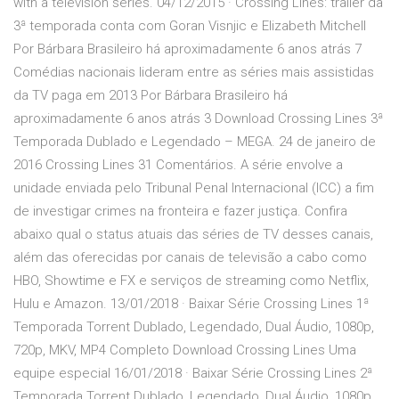
with a television series. 04/12/2015 · Crossing Lines: trailer da
3ª temporada conta com Goran Visnjic e Elizabeth Mitchell
Por Bárbara Brasileiro há aproximadamente 6 anos atrás 7
Comédias nacionais lideram entre as séries mais assistidas
da TV paga em 2013 Por Bárbara Brasileiro há
aproximadamente 6 anos atrás 3 Download Crossing Lines 3ª
Temporada Dublado e Legendado – MEGA. 24 de janeiro de
2016 Crossing Lines 31 Comentários. A série envolve a
unidade enviada pelo Tribunal Penal Internacional (ICC) a fim
de investigar crimes na fronteira e fazer justiça. Confira
abaixo qual o status atuais das séries de TV desses canais,
além das oferecidas por canais de televisão a cabo como
HBO, Showtime e FX e serviços de streaming como Netflix,
Hulu e Amazon. 13/01/2018 · Baixar Série Crossing Lines 1ª
Temporada Torrent Dublado, Legendado, Dual Áudio, 1080p,
720p, MKV, MP4 Completo Download Crossing Lines Uma
equipe especial 16/01/2018 · Baixar Série Crossing Lines 2ª
Temporada Torrent Dublado, Legendado, Dual Áudio, 1080p,