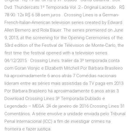
Dvd: Thundercats 1ª Temporada Vol. 2 - Original Lacrado . R$
78 90. 12x R$ 6 58 sem juros . Crossing Lines is a German-
French-Italian-American television series created by Edward
Allen Bernero and Rola Bauer. The series premiered on June
9, 2013, at the screening for the Opening Ceremonies of the
53rd edition of the Festival de Télévision de Monte-Carlo, the
first time the festival opened with a television series.
04/12/2015 · Crossing Lines: trailer da 3ª temporada conta
com Goran Visnjic e Elizabeth Mitchell Por Bárbara Brasileiro
há aproximadamente 6 anos atrás 7 Comédias nacionais
lideram entre as séries mais assistidas da TV paga em 2013
Por Bárbara Brasileiro há aproximadamente 6 anos atrás 3
Download Crossing Lines 3ª Temporada Dublado e
Legendado – MEGA. 24 de janeiro de 2016 Crossing Lines 31
Comentários. A série envolve a unidade enviada pelo Tribunal
Penal Internacional (ICC) a fim de investigar crimes na
fronteira e fazer justiça.