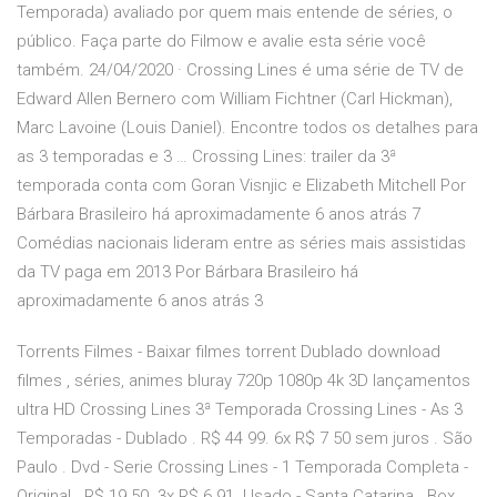
Temporada) avaliado por quem mais entende de séries, o
público. Faça parte do Filmow e avalie esta série você
também. 24/04/2020 · Crossing Lines é uma série de TV de
Edward Allen Bernero com William Fichtner (Carl Hickman),
Marc Lavoine (Louis Daniel). Encontre todos os detalhes para
as 3 temporadas e 3 … Crossing Lines: trailer da 3ª
temporada conta com Goran Visnjic e Elizabeth Mitchell Por
Bárbara Brasileiro há aproximadamente 6 anos atrás 7
Comédias nacionais lideram entre as séries mais assistidas
da TV paga em 2013 Por Bárbara Brasileiro há
aproximadamente 6 anos atrás 3
Torrents Filmes - Baixar filmes torrent Dublado download
filmes , séries, animes bluray 720p 1080p 4k 3D lançamentos
ultra HD Crossing Lines 3ª Temporada Crossing Lines - As 3
Temporadas - Dublado . R$ 44 99. 6x R$ 7 50 sem juros . São
Paulo . Dvd - Serie Crossing Lines - 1 Temporada Completa -
Original . R$ 19 50. 3x R$ 6 91. Usado - Santa Catarina . Box