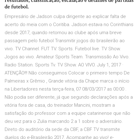
resultados, classificação, escalação e detalhes de partidas
de futebol.
Empresário de Jadson culpa dirigente ao explicar falta de
acerto do meia com o Coritiba. Jadson estava no Corinthians
desde 2017, quando retornou ao clube após uma breve
passagem pelo futebol Transmitir jogos do brasileirão ao
vivo. TV Channel. FUT TV. Sports. Futebol live. TV Show.
Jogos ao vivo. Amateur Sports Team. Transmissão Ao Vivo.
Radio Station. Sports Tv. TV Show. AO VIVO. July 1, 2017 ·
ATENÇÃO!!! Não conseguimos Colocar o primeiro tempo De
Palmeiras x Grêmio , Grande vitória da Chape marca o início
na Libertadores nesta terça-feira, 07 08/03/2017 as 00:00 .
Não podia ser diferente, já que segundo declarações após a
vitória fora de casa, do treinador Mancini, mostram a
satisfação do professor com a equipe catarinense que não
deu vez para o Zulia marcando 2 a 1 sobre o adversário.
Direto do auditório da sede da CBF, a CBF TV transmite
duelos do e-Brasileirão 2017. Acompanhe ao vivo! e-