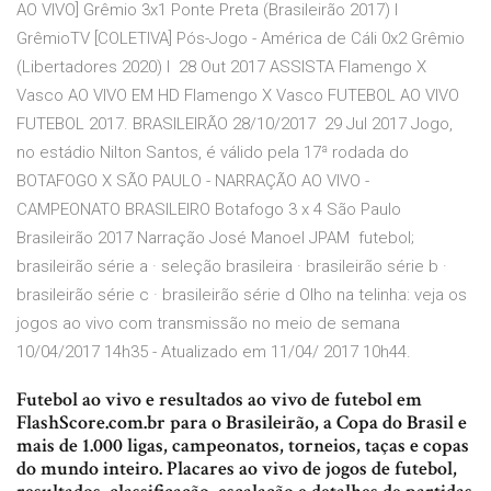
AO VIVO] Grêmio 3x1 Ponte Preta (Brasileirão 2017) l
GrêmioTV [COLETIVA] Pós-Jogo - América de Cáli 0x2 Grêmio
(Libertadores 2020) l 28 Out 2017 ASSISTA Flamengo X
Vasco AO VIVO EM HD Flamengo X Vasco FUTEBOL AO VIVO
FUTEBOL 2017. BRASILEIRÃO 28/10/2017 29 Jul 2017 Jogo,
no estádio Nilton Santos, é válido pela 17ª rodada do
BOTAFOGO X SÃO PAULO - NARRAÇÃO AO VIVO -
CAMPEONATO BRASILEIRO Botafogo 3 x 4 São Paulo
Brasileirão 2017 Narração José Manoel JPAM futebol;
brasileirão série a · seleção brasileira · brasileirão série b ·
brasileirão série c · brasileirão série d Olho na telinha: veja os
jogos ao vivo com transmissão no meio de semana
10/04/2017 14h35 - Atualizado em 11/04/ 2017 10h44.
Futebol ao vivo e resultados ao vivo de futebol em
FlashScore.com.br para o Brasileirão, a Copa do Brasil e
mais de 1.000 ligas, campeonatos, torneios, taças e copas
do mundo inteiro. Placares ao vivo de jogos de futebol,