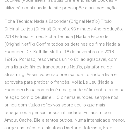
cookies (Pode alterar as suas preferências de cookies.A
utilização continuada do site pressupõe a sua aceitação.
Ficha Técnica: Nada a Esconder (Original Netflix) Título
Original: Le jeu (Original) Duração: 93 minutos Ano produção:
2018 Estreia: Filmes; Ficha Técnica | Nada a Esconder
(Original Netflix) Confira todos os detalhes do filme Nada a
Esconder! De. Kethillin Motta - 18 de novembro de 2018,
18:45h. Por isso, resolvemos unir o útil ao agradável, com
uma lista de filmes franceses na Netflix, plataforma de
streaming. Assim você não precisa ficar rolando a lista e
aproveita para praticar o francês. Voilà: Le Jeu (Nada a
Esconder) Essa comédia é uma grande sátira sobre a nossa
relação com o celular e … O cinema europeu sempre nos
brinda com títulos reflexivos sobre aquilo que mais
renegamos a pensar: nossa intimidade. Foi assim com
Amour, Caché, Elle e tantos outros. Numa intensidade menor,
surge das mãos do talentoso Diretor e Roteirista, Fred