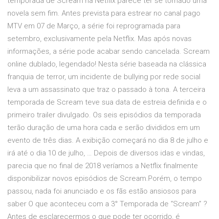
temporada de Scream na Netflix parece ter se tornado uma
novela sem fim. Antes prevista para estrear no canal pago
MTV em 07 de Março, a série foi reprogramada para
setembro, exclusivamente pela Netflix. Mas após novas
informações, a série pode acabar sendo cancelada. Scream
online dublado, legendado! Nesta série baseada na clássica
franquia de terror, um incidente de bullying por rede social
leva a um assassinato que traz o passado à tona. A terceira
temporada de Scream teve sua data de estreia definida e o
primeiro trailer divulgado. Os seis episódios da temporada
terão duração de uma hora cada e serão divididos em um
evento de três dias. A exibição começará no dia 8 de julho e
irá até o dia 10 de julho, … Depois de diversos idas e vindas,
parecia que no final de 2018 veríamos a Netflix finalmente
disponibilizar novos episódios de Scream.Porém, o tempo
passou, nada foi anunciado e os fãs estão ansiosos para
saber O que aconteceu com a 3° Temporada de “Scream” ?
Antes de esclarecermos o que pode ter ocorrido, é