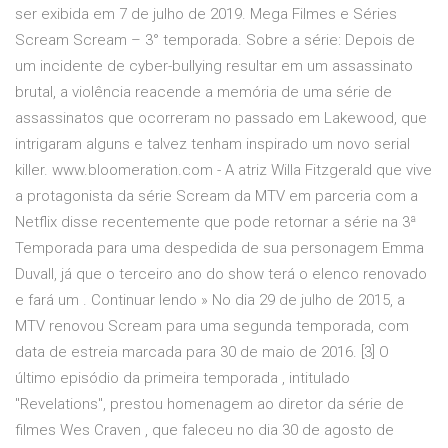
ser exibida em 7 de julho de 2019. Mega Filmes e Séries
Scream Scream – 3° temporada. Sobre a série: Depois de
um incidente de cyber-bullying resultar em um assassinato
brutal, a violência reacende a memória de uma série de
assassinatos que ocorreram no passado em Lakewood, que
intrigaram alguns e talvez tenham inspirado um novo serial
killer. www.bloomeration.com - A atriz Willa Fitzgerald que vive
a protagonista da série Scream da MTV em parceria com a
Netflix disse recentemente que pode retornar a série na 3ª
Temporada para uma despedida de sua personagem Emma
Duvall, já que o terceiro ano do show terá o elenco renovado
e fará um . Continuar lendo » No dia 29 de julho de 2015, a
MTV renovou Scream para uma segunda temporada, com
data de estreia marcada para 30 de maio de 2016. [3] O
último episódio da primeira temporada , intitulado
"Revelations", prestou homenagem ao diretor da série de
filmes Wes Craven , que faleceu no dia 30 de agosto de