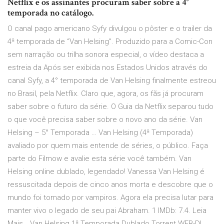
Netflix e os assinantes procuram saber sobre a 4°
temporada no catálogo.
O canal pago americano Syfy divulgou o pôster e o trailer da
4ª temporada de “Van Helsing”. Produzido para a Comic-Con
sem narração ou trilha sonora especial, o vídeo destaca a
estreia da Após ser exibida nos Estados Unidos através do
canal Syfy, a 4° temporada de Van Helsing finalmente estreou
no Brasil, pela Netflix. Claro que, agora, os fãs já procuram
saber sobre o futuro da série. O Guia da Netflix separou tudo
o que você precisa saber sobre o novo ano da série. Van
Helsing – 5° Temporada … Van Helsing (4ª Temporada)
avaliado por quem mais entende de séries, o público. Faça
parte do Filmow e avalie esta série você também. Van
Helsing online dublado, legendado! Vanessa Van Helsing é
ressuscitada depois de cinco anos morta e descobre que o
mundo foi tomado por vampiros. Agora ela precisa lutar para
manter vivo o legado de seu pai Abraham. 1 IMDb: 7.4. Leia
Mais… Van Helsing 1ª Temporada Dublado Torrent WEB-DL